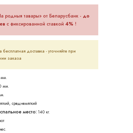
На родныя тавары» от Беларусбанк -
до
ев
с фиксированной ставкой
4%
!
бесплатная доставка - уточняйте при
ии заказа
мм.
0 мм.
м.
ягкий, среднемягкий
 спальное место:
140 кг.
ют
мес.