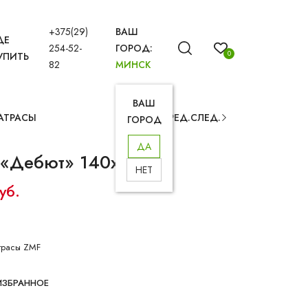
+375(29)
ВАШ
ДЕ
254-52-
ГОРОД:
0
УПИТЬ
82
МИНСК
ВАШ
АТРАСЫ
ПРЕД.
СЛЕД.
ГОРОД
ДА
 «Дебют» 140х200
НЕТ
уб.
трасы ZMF
ИЗБРАННОЕ