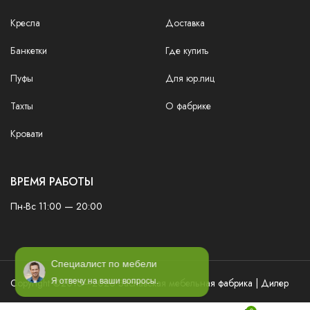
Кресла
Доставка
Банкетки
Где купить
Пуфы
Для юр.лиц
Тахты
О фабрике
Кровати
ВРЕМЯ РАБОТЫ
Пн-Вс 11:00 — 20:00
Специалист по мебели
Copyright ©2016—2026 Заславская мебельная фабрика | Дилер
Я отвечу на ваши вопросы.