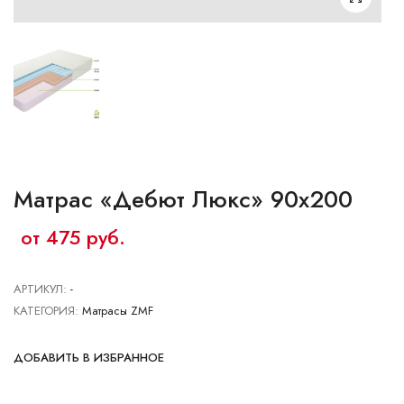
Ваш город:
Минск
Гомель
Брест
Гродно
Могилев
Ме
Сморгонь
Матрас «Дебют Люкс» 90х200
от 475 руб.
АРТИКУЛ:
-
КАТЕГОРИЯ:
Матрасы ZMF
ДОБАВИТЬ В ИЗБРАННОЕ