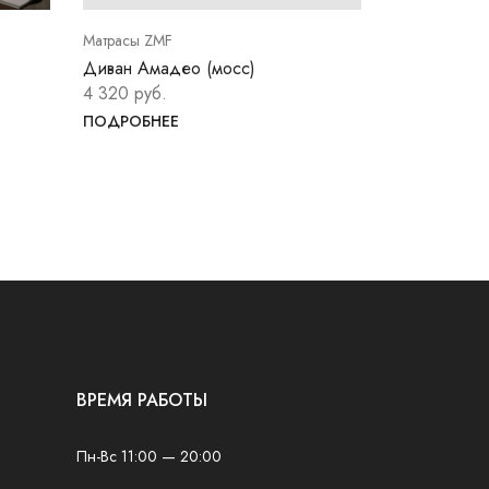
Матрасы ZMF
Матрасы ZMF
Диван Амадео (мосс)
Диван Лото
4 320 руб.
4 130 руб.
ПОДРОБНЕЕ
ПОДРОБНЕ
ВРЕМЯ РАБОТЫ
Пн-Вс 11:00 — 20:00