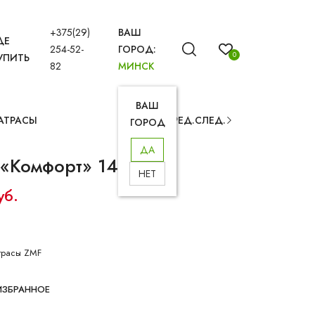
+375(29)
ВАШ
ДЕ
254-52-
ГОРОД:
0
УПИТЬ
82
МИНСК
ВАШ
АТРАСЫ
ПРЕД.
СЛЕД.
ГОРОД
ДА
 «Комфорт» 140х200
НЕТ
уб.
трасы ZMF
ИЗБРАННОЕ