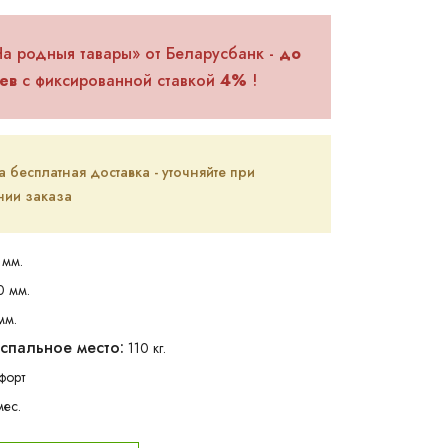
На родныя тавары» от Беларусбанк -
до
ев
с фиксированной ставкой
4%
!
бесплатная доставка - уточняйте при
ии заказа
мм.
0 мм.
мм.
 спальное место:
110 кг.
форт
мес.