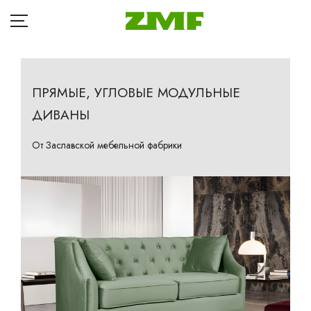
ПРЯМЫЕ, УГЛОВЫЕ МОДУЛЬНЫЕ
ДИВАНЫ
ГЛАВНАЯ
Д
КАТАЛОГ
От Заславской мебельной фабрики
Кр
БЛОГ
Ба
ОПЛАТА
П
ДОСТАВКА
Та
Кр
РАССРОЧКА
Ма
ГДЕ КУПИТЬ
Др