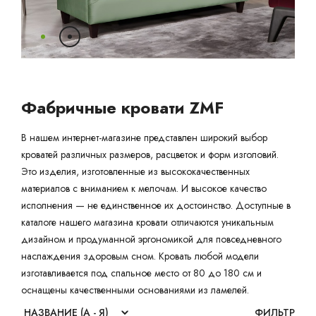
Ваш город:
Минск
Гомель
Брест
Гродно
Могилев
Ме
Сморгонь
Фабричные кровати ZMF
В нашем интернет-магазине представлен широкий выбор
кроватей различных размеров, расцветок и форм изголовий.
Это изделия, изготовленные из высококачественных
материалов с вниманием к мелочам. И высокое качество
исполнения — не единственное их достоинство. Доступные в
каталоге нашего магазина кровати отличаются уникальным
дизайном и продуманной эргономикой для повседневного
наслаждения здоровым сном. Кровать любой модели
изготавливается под спальное место от 80 до 180 см и
оснащены качественными основаниями из ламелей.
ФИЛЬТР