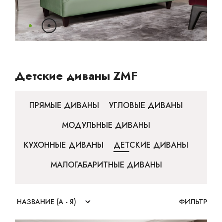
Ваш город:
Минск
Гомель
Брест
Гродно
Могилев
Ме
Сморгонь
Детские диваны ZMF
ПРЯМЫЕ ДИВАНЫ
УГЛОВЫЕ ДИВАНЫ
МОДУЛЬНЫЕ ДИВАНЫ
КУХОННЫЕ ДИВАНЫ
ДЕТСКИЕ ДИВАНЫ
МАЛОГАБАРИТНЫЕ ДИВАНЫ
ФИЛЬТР