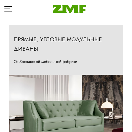
ПРЯМЫЕ, УГЛОВЫЕ МОДУЛЬНЫЕ
ДИВАНЫ
ГЛАВНАЯ
Д
КАТАЛОГ
От Заславской мебельной фабрики
Кр
БЛОГ
Ба
ОПЛАТА
П
ДОСТАВКА
Та
Кр
РАССРОЧКА
Ма
ГДЕ КУПИТЬ
Др