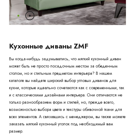
Ваш город:
Минск
Гомель
Брест
Гродно
Могилев
Ме
Сморгонь
Кухонные диваны ZMF
Вы когда-нибудь задумывались, что мягкий кухонный диван
может быть не просто посадочным местом за обеденным
столом, но и стильным предметом интерьера? В нашем
каталоге вы найдете широкий выбор угловых диванов для
кухни, которые идеально сочетаются как с современными, так
и с классическими дизайнами интерьера. Они отличаются не
только разнообразием форм и стилей, но, прежде всего,
возможностью выбора цвета и текстуры обивочной ткани для
всех элементов. А связавшись с менеджером, вы также можете
заказать мягкий кухонный уголок под необходимый вам
размер.