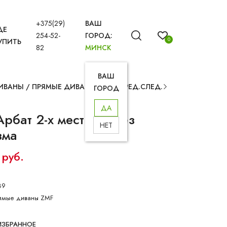
+375(29)
ВАШ
ДЕ
254-52-
ГОРОД:
0
УПИТЬ
82
МИНСК
ВАШ
ИВАНЫ
/
ПРЯМЫЕ ДИВАНЫ
ПРЕД.
СЛЕД.
ГОРОД
ДА
рбат 2-х местный без
НЕТ
зма
 руб.
89
ямые диваны ZMF
ИЗБРАННОЕ