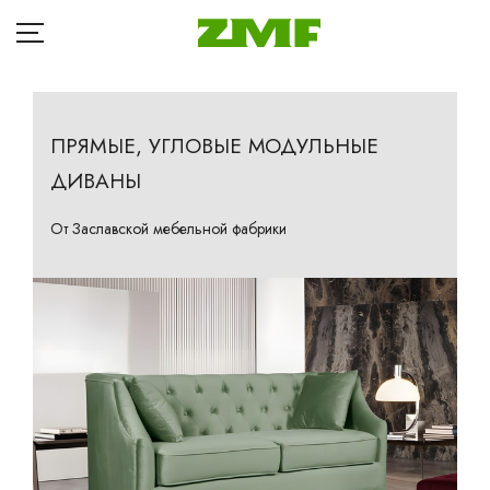
ПРЯМЫЕ, УГЛОВЫЕ МОДУЛЬНЫЕ
ДИВАНЫ
ГЛАВНАЯ
Д
КАТАЛОГ
От Заславской мебельной фабрики
Кр
БЛОГ
Ба
ОПЛАТА
П
ДОСТАВКА
Та
Кр
РАССРОЧКА
Ма
ГДЕ КУПИТЬ
Др