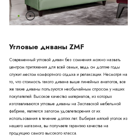
Ваш город:
Минск
Гомель
Брест
Гродно
Могилев
Ме
Сморгонь
Угловые диваны ZMF
Современный угловой диван без сомнения можно назвать
центром притяжения для всей семьи, ведь он долгие годы
служит местом комфортного отдыха и релаксации. Несмотря на
то, что стоимость такого дивана выше линейных аналогов, все
же такие диваны пользуются необычайным спросом у наших
покупателей. Высокое качество материалов, из которых
изготавливаются угловые диваны на Заславской мебельной
фабрике, является залогом удовлетворения от их
использования в течение долгих лет. Выбирая мягкий уголок из
нашего магазина, вы получаете гарантию качества на
продукцию самого высокого класса.