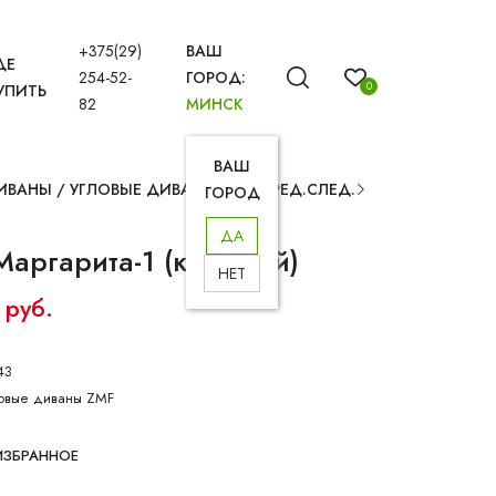
+375(29)
ВАШ
ДЕ
254-52-
ГОРОД:
0
УПИТЬ
82
МИНСК
ВАШ
ИВАНЫ
/
УГЛОВЫЕ ДИВАНЫ
ПРЕД.
СЛЕД.
ГОРОД
ДА
аргарита-1 (красный)
НЕТ
 руб.
43
овые диваны ZMF
ИЗБРАННОЕ