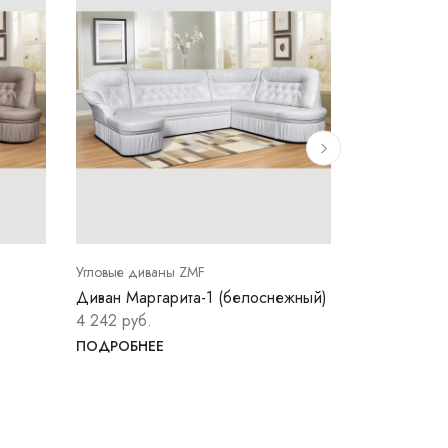
Угловые диваны ZMF
Угловые дива
Диван Маргарита-1 (белоснежный)
Диван Марга
синий)
4 242 руб.
4 242 руб.
ПОДРОБНЕЕ
ПОДРОБНЕ