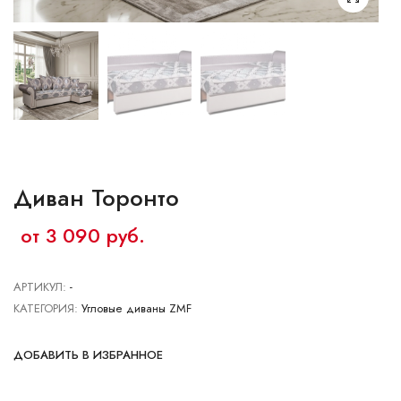
Ваш город:
Минск
Гомель
Брест
Гродно
Могилев
Ме
Сморгонь
Диван Торонто
от 3 090 руб.
АРТИКУЛ:
-
КАТЕГОРИЯ:
Угловые диваны ZMF
ДОБАВИТЬ В ИЗБРАННОЕ