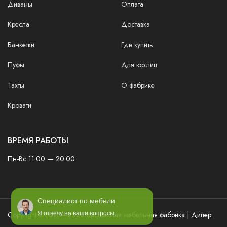
Диваны
Оплата
Кресла
Доставка
Банкетки
Где купить
Пуфы
Для юр.лиц
Тахты
О фабрике
Кровати
ВРЕМЯ РАБОТЫ
Пн-Вс 11:00 — 20:00
Специалист по мебели
Copyright ©2016—2026 Заславская мебельная фабрика | Дилер
Я отвечу на ваши вопросы.