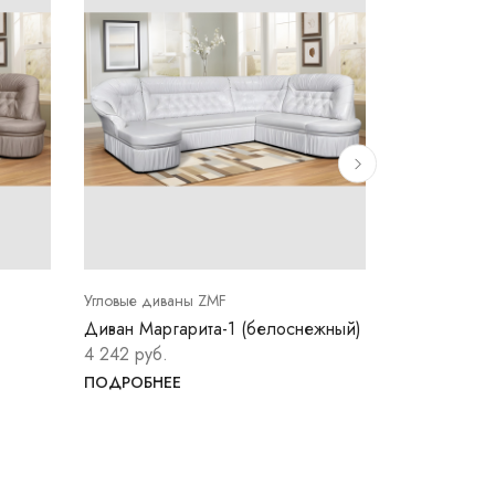
Угловые диваны ZMF
Угловые дива
Диван Маргарита-1 (белоснежный)
Диван Марга
синий)
4 242 руб.
4 242 руб.
ПОДРОБНЕЕ
ПОДРОБНЕ