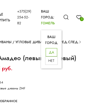
+375(29)
ВАШ
ДЕ
254-52-
ГОРОД:
0
УПИТЬ
82
ГОМЕЛЬ
ВАШ
ИВАНЫ
/
УГЛОВЫЕ ДИВАНЫ
ПРЕД.
СЛЕД.
ГОРОД
ДА
Амадео (левый, бежевый)
НЕТ
 руб.
64
овые диваны ZMF
ИЗБРАННОЕ