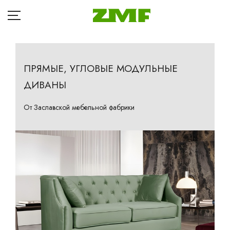
ПРЯМЫЕ, УГЛОВЫЕ МОДУЛЬНЫЕ
ДИВАНЫ
ГЛАВНАЯ
Д
КАТАЛОГ
От Заславской мебельной фабрики
Кр
БЛОГ
Ба
ОПЛАТА
П
ДОСТАВКА
Та
Кр
РАССРОЧКА
Ма
ГДЕ КУПИТЬ
Др