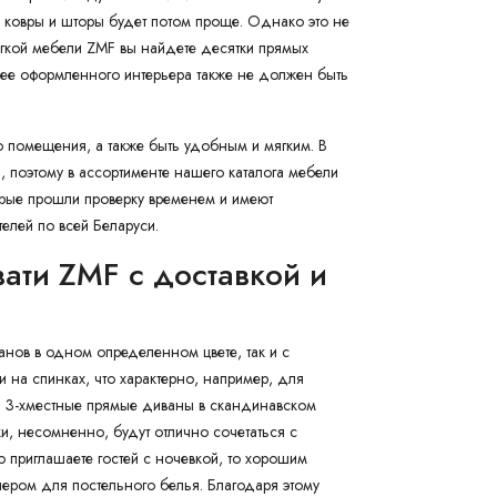
ы, ковры и шторы будет потом проще. Однако это не
ягкой мебели ZMF вы найдете десятки прямых
нее оформленного интерьера также не должен быть
 помещения, а также быть удобным и мягким. В
, поэтому в ассортименте нашего каталога мебели
рые прошли проверку временем и имеют
елей по всей Беларуси.
ти ZMF с доставкой и
анов в одном определенном цвете, так и с
и на спинках, что характерно, например, для
 и 3-хместные прямые диваны в скандинавском
и, несомненно, будут отлично сочетаться с
 приглашаете гостей с ночевкой, то хорошим
ером для постельного белья. Благодаря этому