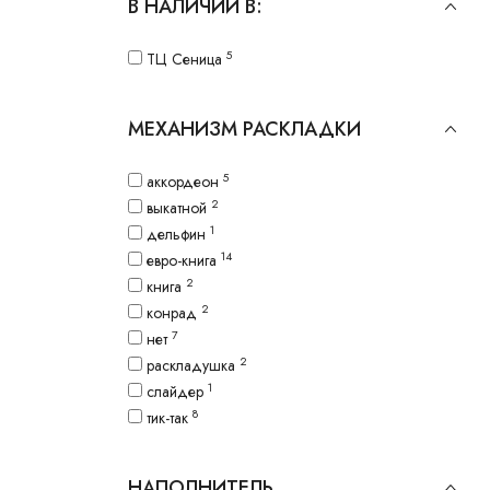
В НАЛИЧИИ В:
5
ТЦ Сеница
МЕХАНИЗМ РАСКЛАДКИ
5
аккордеон
2
выкатной
1
дельфин
14
евро-книга
2
книга
2
конрад
7
нет
2
раскладушка
1
слайдер
8
тик-так
НАПОЛНИТЕЛЬ