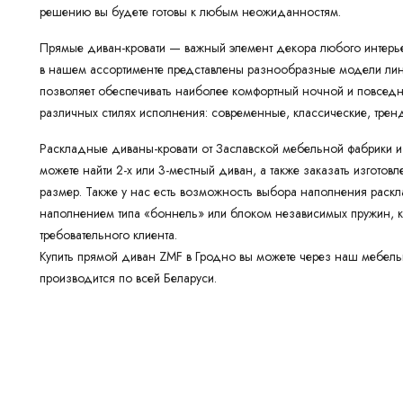
решению вы будете готовы к любым неожиданностям.
Прямые диван-кровати — важный элемент декора любого интерьер
в нашем ассортименте представлены разнообразные модели лин
позволяет обеспечивать наиболее комфортный ночной и повседн
различных стилях исполнения: современные, классические, тр
Раскладные диваны-кровати от Заславской мебельной фабрики из
можете найти 2-х или 3-местный диван, а также заказать изгото
размер. Также у нас есть возможность выбора наполнения раск
наполнением типа «боннель» или блоком независимых пружин, 
требовательного клиента.
Купить прямой диван ZMF в Гродно вы можете через наш мебель
производится по всей Беларуси.