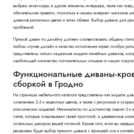
выбрать аксессуары и другие элементы интерьера, такие как пуф
обязательное правило, поскольку в нашем интернет- магазине м
диванов различных цветах и типах обивки. Выбор дивана для ра
проблемой.
Прямой диван по дизайну должен соответствовать общему стилю
любом случае дизайн и качество исполнения играет особую роль
представлены только надежные модели линейных диванов, кото
наибольшей количество положительных отзывов от наших покупат
Функциональные диваны-крова
сборкой в Гродно
На страницах мебельного каталога представлены как модели див
сочетанием 2-3-х акцентных цветов, а также с рисунками и узорам
классических моделей. Минималисты по достоинству оценят 2-х
стиле, которые очаровывают своей простотой, а деревянные ножк
остальным декором вашей гостиной. Кроме того, если вы нередко
решением будет выбор прямого дивана с функцией сна и контейн