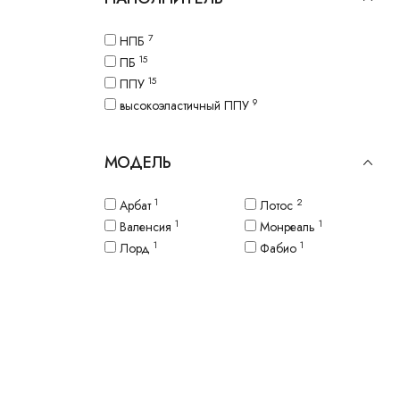
7
НПБ
15
ПБ
15
ППУ
9
высокоэластичный ППУ
МОДЕЛЬ
1
2
Арбат
Лотос
1
1
Валенсия
Монреаль
1
1
Лорд
Фабио