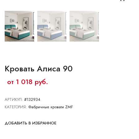
Ваш город:
Минск
Гомель
Брест
Гродно
Могилев
Ме
Сморгонь
Кровать Алиса 90
от 1 018 руб.
АРТИКУЛ:
#132934
КАТЕГОРИЯ:
Фабричные кровати ZMF
ДОБАВИТЬ В ИЗБРАННОЕ