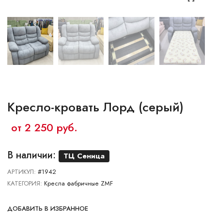
Ваш город:
Минск
Гомель
Брест
Гродно
Могилев
Ме
Сморгонь
Кресло-кровать Лорд (серый)
от 2 250 руб.
В наличии:
ТЦ Сеница
АРТИКУЛ:
#1942
КАТЕГОРИЯ:
Кресла фабричные ZMF
ДОБАВИТЬ В ИЗБРАННОЕ