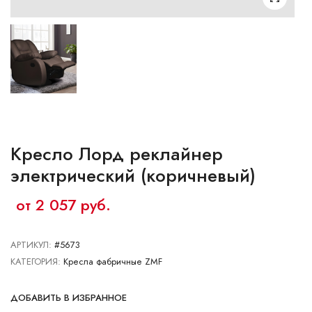
Ваш город:
Минск
Гомель
Брест
Гродно
Могилев
Ме
Сморгонь
Кресло Лорд реклайнер
электрический (коричневый)
от 2 057 руб.
АРТИКУЛ:
#5673
КАТЕГОРИЯ:
Кресла фабричные ZMF
ДОБАВИТЬ В ИЗБРАННОЕ