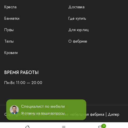
Кресла
Доставка
Банкетки
Где купить
Пуфы
Для юр.лиц
Тахты
О фабрике
Кровати
ВРЕМЯ РАБОТЫ
Пн-Вс 11:00 — 20:00
Специалист по мебели
Я отвечу на ваши вопросы.
Copyright ©2016—2026 Заславская мебельная фабрика | Дилер
0