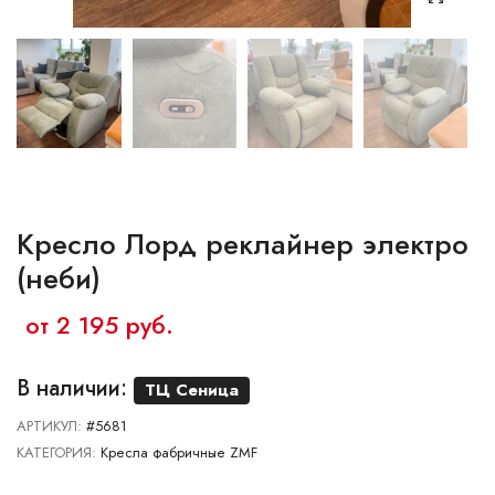
Ваш город:
Минск
Гомель
Брест
Гродно
Могилев
Ме
Сморгонь
Кресло Лорд реклайнер электро
(неби)
от 2 195 руб.
В наличии:
ТЦ Сеница
АРТИКУЛ:
#5681
КАТЕГОРИЯ:
Кресла фабричные ZMF