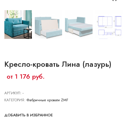
Ваш город:
Минск
Гомель
Брест
Гродно
Могилев
Ме
Сморгонь
Кресло-кровать Лина (лазурь)
от 1 176 руб.
АРТИКУЛ:
-
КАТЕГОРИЯ:
Фабричные кровати ZMF
ДОБАВИТЬ В ИЗБРАННОЕ