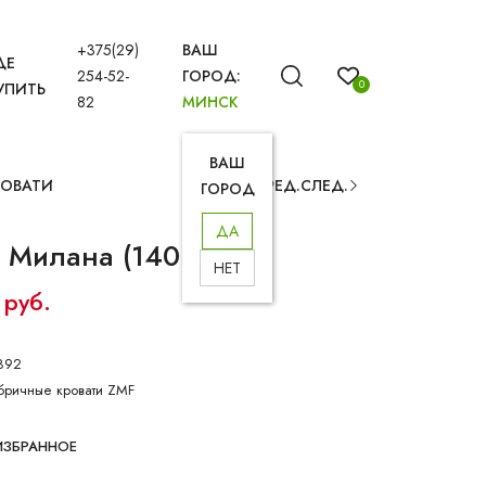
+375(29)
ВАШ
ДЕ
254-52-
ГОРОД:
0
УПИТЬ
82
МИНСК
ВАШ
РОВАТИ
ПРЕД.
СЛЕД.
ГОРОД
ДА
ь Милана (140*200)
НЕТ
 руб.
892
бричные кровати ZMF
ИЗБРАННОЕ