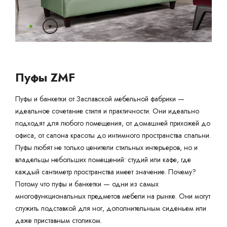
Ваш город:
Минск
Гомель
Брест
Гродно
Могилев
Ме
Сморгонь
Пуфы ZMF
Пуфы и банкетки от Заславской мебельной фабрики —
идеальное сочетание стиля и практичности. Они идеально
подходят для любого помещения, от домашней прихожей до
офиса, от салона красоты до интимного пространства спальни.
Пуфы любят не только ценители стильных интерьеров, но и
владельцы небольших помещений: студий или кафе, где
каждый сантиметр пространства имеет значение. Почему?
Потому что пуфы и банкетки — одни из самых
многофункциональных предметов мебели на рынке. Они могут
служить подставкой для ног, дополнительным сиденьем или
даже приставным столиком.