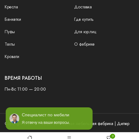
Кресла
Доставка
Банкетки
Где купить
Пуфы
Для юр.лиц
Тахты
О фабрике
Кровати
ВРЕМЯ РАБОТЫ
Пн-Вс 11:00 — 20:00
Специалист по мебели
Я отвечу на ваши вопросы.
Copyright ©2016—2026 Заславская мебельная фабрика | Дилер
0