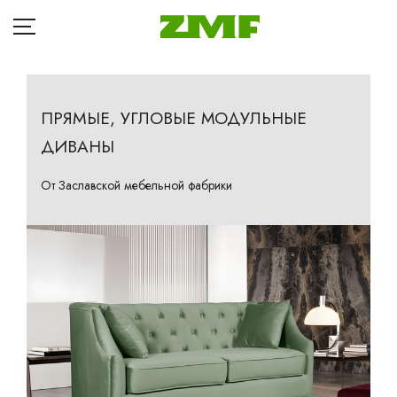
ПРЯМЫЕ, УГЛОВЫЕ МОДУЛЬНЫЕ
ДИВАНЫ
ГЛАВНАЯ
Д
КАТАЛОГ
От Заславской мебельной фабрики
Кр
БЛОГ
Ба
ОПЛАТА
П
ДОСТАВКА
Та
Кр
РАССРОЧКА
Ма
ГДЕ КУПИТЬ
Др