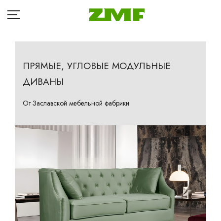
ПРЯМЫЕ, УГЛОВЫЕ МОДУЛЬНЫЕ
ДИВАНЫ
ГЛАВНАЯ
Д
КАТАЛОГ
От Заславской мебельной фабрики
Кр
БЛОГ
Ба
ОПЛАТА
П
ДОСТАВКА
Та
Кр
РАССРОЧКА
Ма
ГДЕ КУПИТЬ
Др