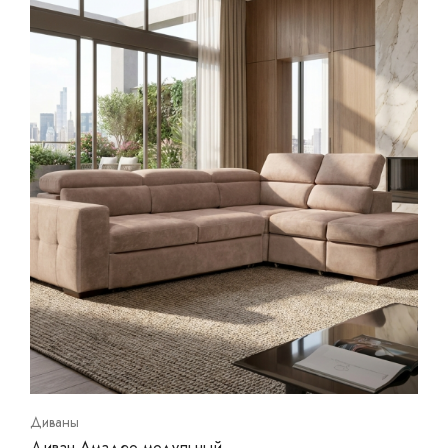
Диваны
Диван Амадео модульный