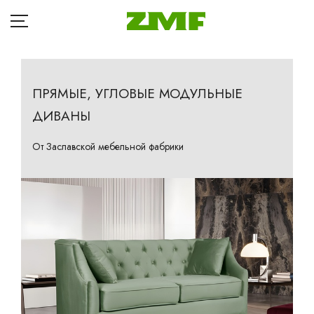
ПРЯМЫЕ, УГЛОВЫЕ МОДУЛЬНЫЕ
ДИВАНЫ
ГЛАВНАЯ
Д
КАТАЛОГ
От Заславской мебельной фабрики
Кр
БЛОГ
Ба
ОПЛАТА
П
ДОСТАВКА
Та
Кр
РАССРОЧКА
Ма
ГДЕ КУПИТЬ
Др