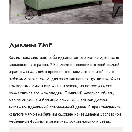
Ваш город:
Минск
Гомель
Брест
Гродно
Могилев
Ме
Сморгонь
Диваны ZMF
Как вы представляете себе идеальное окончание дня после
возвращения с работы? Вы можете провести его всей семьей,
играя с детьми, либо провести его наедине с книгой или с
любимым сериалом. И для этого как нельзя лучше подойдет
комфортный диван или диван-кровать, на котором смогут
разместиться все домочадцы. Приятный материал обивки,
мягкое сиденье и большие подушки – вот как должен
выглядеть идеальный современный диван. В представленном
каталоге мягкой мебели вы сможете найти диваны Заславской
мебельной фабрики в различных конфигурациях и стилях.