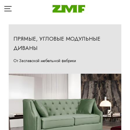
ПРЯМЫЕ, УГЛОВЫЕ МОДУЛЬНЫЕ
ГЛАВНАЯ
ДИВАНЫ
КОМФОРТНЫЕ ДИВАНЫ
Д
КАТАЛОГ
От Заславской мебельной фабрики
Кр
БЛОГ
Ба
ОПЛАТА
П
ДОСТАВКА
Та
Кр
РАССРОЧКА
Ма
ГДЕ КУПИТЬ
Др