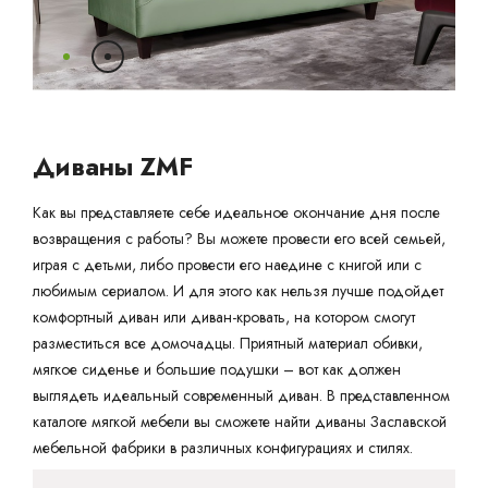
Ваш город:
Минск
Гомель
Брест
Гродно
Могилев
Ме
Сморгонь
Диваны ZMF
Как вы представляете себе идеальное окончание дня после
возвращения с работы? Вы можете провести его всей семьей,
играя с детьми, либо провести его наедине с книгой или с
любимым сериалом. И для этого как нельзя лучше подойдет
комфортный диван или диван-кровать, на котором смогут
разместиться все домочадцы. Приятный материал обивки,
мягкое сиденье и большие подушки – вот как должен
выглядеть идеальный современный диван. В представленном
каталоге мягкой мебели вы сможете найти диваны Заславской
мебельной фабрики в различных конфигурациях и стилях.