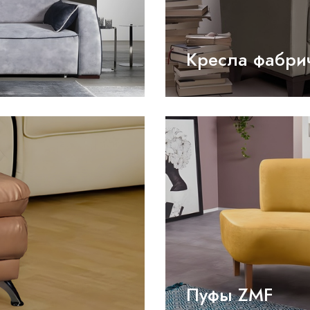
Кресла фабри
Пуфы ZMF