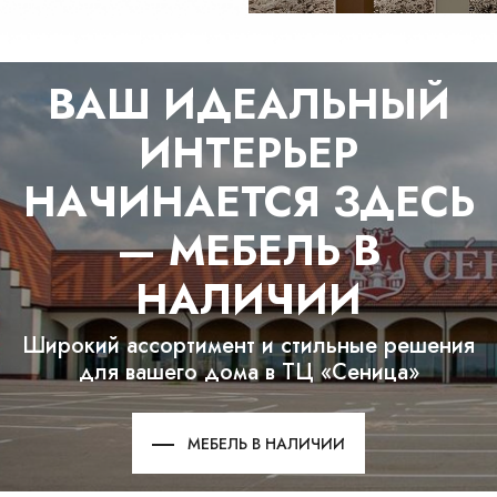
Ваш город:
Минск
Гомель
Брест
Гродно
Могилев
Ме
Сморгонь
ВАШ ИДЕАЛЬНЫЙ
ИНТЕРЬЕР
НАЧИНАЕТСЯ ЗДЕСЬ
— МЕБЕЛЬ В
НАЛИЧИИ
Широкий ассортимент и стильные решения
для вашего дома в ТЦ «Сеница»
МЕБЕЛЬ В НАЛИЧИИ