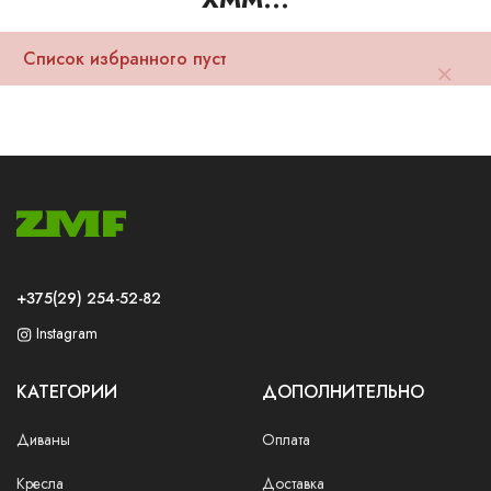
Ваш город:
Минск
Гомель
Брест
Гродно
Могилев
Ме
Сморгонь
Список избранного пуст
+375(29) 254-52-82
Instagram
КАТЕГОРИИ
ДОПОЛНИТЕЛЬНО
Диваны
Оплата
Кресла
Доставка