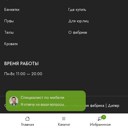
Банкетки
Где купить
Пуфы
Для юр.лиц
Тахты
О фабрике
Кровати
ВРЕМЯ РАБОТЫ
Пн-Вс 11:00 — 20:00
Специалист по мебели
Copyright ©2016—2026 Заславская мебельная фабрика | Дилер
Я отвечу на ваши вопросы.
0
Главная
Каталог
Избраннное