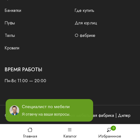
Банкетки
Где купить
Пуфы
Для юр.лиц
Тахты
О фабрике
Кровати
ВРЕМЯ РАБОТЫ
Пн-Вс 11:00 — 20:00
Специалист по мебели
Copyright ©2016—2026 Заславская мебельная фабрика | Дилер
Я отвечу на ваши вопросы.
0
Главная
Каталог
Избраннное