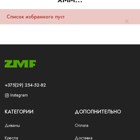
Ваш город:
Минск
Гомель
Брест
Гродно
Могилев
Ме
Сморгонь
Список избранного пуст
+375(29) 254-52-82
Instagram
КАТЕГОРИИ
ДОПОЛНИТЕЛЬНО
Диваны
Оплата
Кресла
Доставка