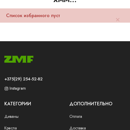
Ваш город:
Минск
Гомель
Брест
Гродно
Могилев
Ме
Сморгонь
Список избранного пуст
+375(29) 254-52-82
Instagram
КАТЕГОРИИ
ДОПОЛНИТЕЛЬНО
Диваны
Оплата
Кресла
Доставка