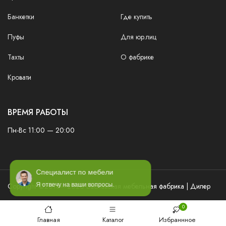
Банкетки
Где купить
Пуфы
Для юр.лиц
Тахты
О фабрике
Кровати
ВРЕМЯ РАБОТЫ
Пн-Вс 11:00 — 20:00
Специалист по мебели
Copyright ©2016—2026 Заславская мебельная фабрика | Дилер
Я отвечу на ваши вопросы.
0
Главная
Каталог
Избраннное