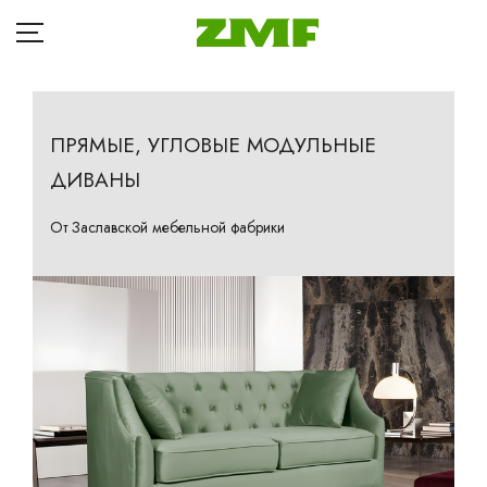
ПРЯМЫЕ, УГЛОВЫЕ МОДУЛЬНЫЕ
ДИВАНЫ
ГЛАВНАЯ
Д
КАТАЛОГ
От Заславской мебельной фабрики
Кр
БЛОГ
Ба
ОПЛАТА
П
ДОСТАВКА
Та
Кр
РАССРОЧКА
Ма
ГДЕ КУПИТЬ
Др