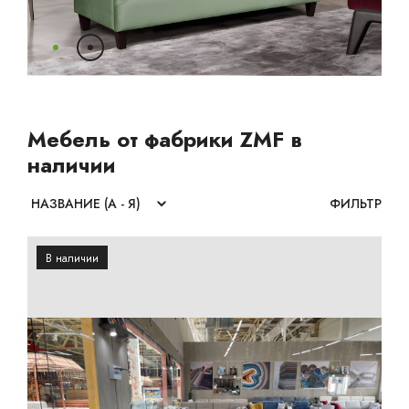
Ваш город:
Минск
Гомель
Брест
Гродно
Могилев
Ме
Сморгонь
Мебель от фабрики ZMF в
наличии
ФИЛЬТР
В наличии