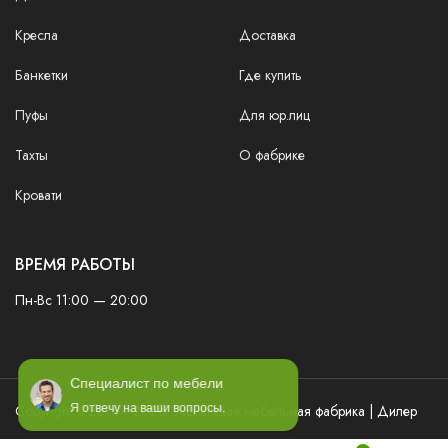
Кресла
Доставка
Банкетки
Где купить
Пуфы
Для юр.лиц
Тахты
О фабрике
Кровати
ВРЕМЯ РАБОТЫ
Пн-Вс 11:00 — 20:00
Специалист по мебели
Copyright ©2016—2026 Заславская мебельная фабрика | Дилер
Я отвечу на ваши вопросы.