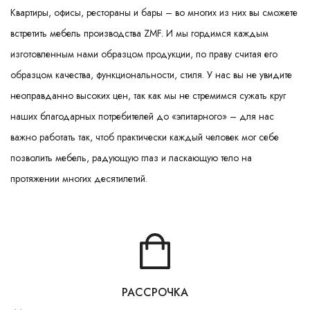
Ваш город:
Минск
Гомель
Брест
Гродно
Могилев
Квартиры, офисы, рестораны и бары – во многих из них вы сможете
Ме
Сморгонь
встретить мебель производства ZMF. И мы гордимся каждым
изготовленным нами образцом продукции, по праву считая его
образцом качества, функциональности, стиля. У нас вы не увидите
неоправданно высоких цен, так как мы не стремимся сужать круг
наших благодарных потребителей до «элитарного» – для нас
важно работать так, чтоб практически каждый человек мог себе
позволить мебель, радующую глаз и ласкающую тело на
протяжении многих десятилетий.
РАССРОЧКА