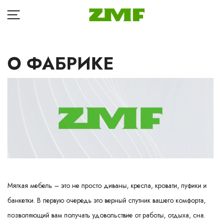
О ФАБРИКЕ
ГЛАВНАЯ
Д
КАТАЛОГ
Кр
БЛОГ
Ба
ОПЛАТА
П
ДОСТАВКА
Та
Кр
Мягкая мебель – это не просто диваны, кресла, кровати, пуфики и
РАССРОЧКА
банкетки. В первую очередь это верный спутник вашего комфорта,
Ма
ГДЕ КУПИТЬ
позволяющий вам получать удовольствие от работы, отдыха, сна.
Др