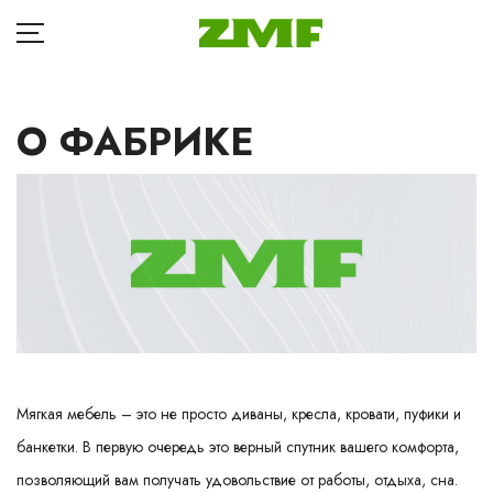
О ФАБРИКЕ
ГЛАВНАЯ
Д
КАТАЛОГ
Кр
БЛОГ
Ба
ОПЛАТА
П
ДОСТАВКА
Та
Кр
Мягкая мебель – это не просто диваны, кресла, кровати, пуфики и
РАССРОЧКА
банкетки. В первую очередь это верный спутник вашего комфорта,
Ма
ГДЕ КУПИТЬ
позволяющий вам получать удовольствие от работы, отдыха, сна.
Др