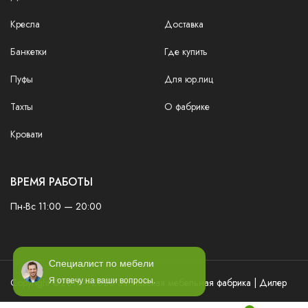
Кресла
Доставка
Банкетки
Где купить
Пуфы
Для юр.лиц
Тахты
О фабрике
Кровати
ВРЕМЯ РАБОТЫ
Пн-Вс 11:00 — 20:00
Специалист по мебели
Copyright ©2016—2026 Заславская мебельная фабрика | Дилер
Я отвечу на ваши вопросы.