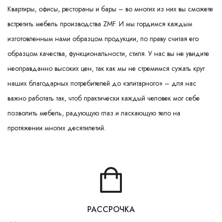
Ваш город:
Минск
Гомель
Брест
Гродно
Могилев
Квартиры, офисы, рестораны и бары – во многих из них вы сможете
Ме
Сморгонь
встретить мебель производства ZMF. И мы гордимся каждым
изготовленным нами образцом продукции, по праву считая его
образцом качества, функциональности, стиля. У нас вы не увидите
неоправданно высоких цен, так как мы не стремимся сужать круг
наших благодарных потребителей до «элитарного» – для нас
важно работать так, чтоб практически каждый человек мог себе
позволить мебель, радующую глаз и ласкающую тело на
протяжении многих десятилетий.
РАССРОЧКА